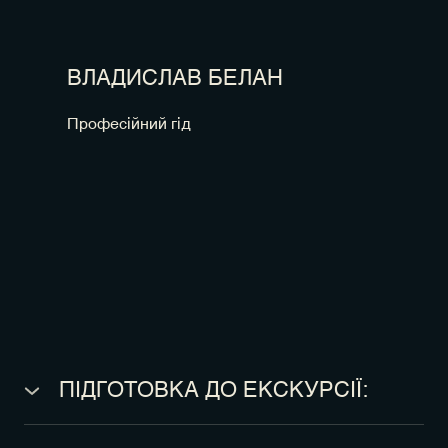
ВЛАДИСЛАВ БЕЛАН
Професійний гід
ПІДГОТОВКА ДО ЕКСКУРСІЇ:
● необхідні одяг та взуття зручні для прогулянки
містом;