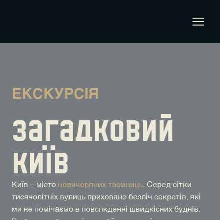
ЕКСКУРСІЯ
ЗАГАДКОВИЙ
КИЇВ
Київ – місто
невичерпних таємниць
. Серед сітки
тисячолітніх вулиць приховано безліч секретів, які
ми не помічаємо в повсякденні швидкісних буднів.