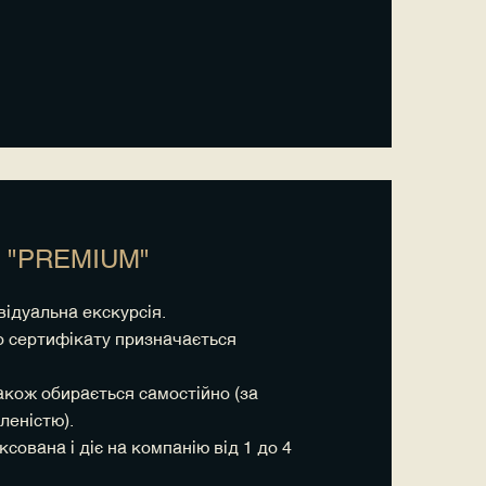
 "PREMIUM"
ивідуальна екскурсія.
о сертифікату призначається
також обирається самостійно (за
еністю).
сована і діє на компанію від 1 до 4