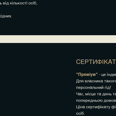
від кількості осіб,
ідних.
СЕРТИФІКАТ
"Преміум"
- це інд
Для власника таког
персональний гід!
Час, місце та день 
попередньою домовл
Ціна сертифікату фік
осіб.