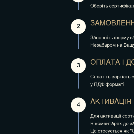
Оберіть сертифікат
ЗАМОВЛЕН
2
Заповніть форму з
Незабаром на Вашу
ОПЛАТА І 
3
Сплатіть вартість 
у ПДФ форматі
АКТИВАЦІЯ
4
Для активації серт
В коментарях до з
Це стосується як "