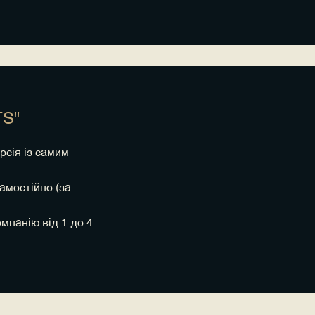
S"
рсія із самим
амостійно (за
омпанію від 1 до 4