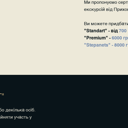
Ми пропонуємо серт
екскурсій від Прихо
Ви можете придбати
"Standart" - від
700
"Premium" -
6000 г
"Stepanets"
- 8000 
T"
бо декілька осіб.
йняти участь у