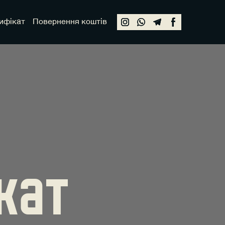
ифікат
Повернення коштів
кат