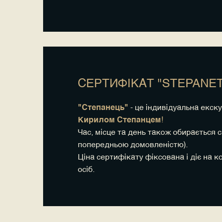
СЕРТИФІКАТ "STEPANET
"Cтепанець"
- це індивідуальна екску
Кирилом Степанцем
!
Час, місце та день також обирається с
попередньою домовленістю).
Ціна сертифікату фіксована і діє на к
осіб.