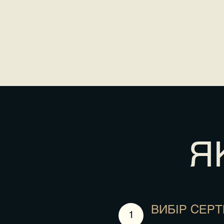
Я
ВИБІР СЕР
1