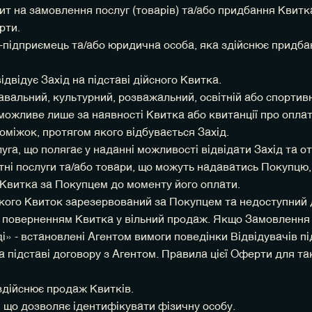
 на замовлення послуг (товарів) та/або придбання Квитка 
рти.
а-підприємець та/або юридична особа, яка здійснює придбан
ідвідує Захід на підставі дійсного Квитка.
авальний, культурний, розважальний, освітній або спортивни
можливе лише за наявності Квитка або квитанції про оплат
оміжок, протягом якого відбувається Захід.
уга, що полягає у наданні можливості відвідати Захід та о
атні послуги та/або товари, що можуть надаватись Покупцю,
 Квитка за Покупцем до моменту його оплати.
 якого Квиток зарезервований за Покупцем та недоступний д
з поверненням Квитка у вільний продаж. Якщо Замовлення 
і» - встановлені Агентом вимоги поведінки Відвідувачів п
на підставі договору з Агентом. Правила цієї Оферти для т
 здійснює продаж Квитків.
я, що дозволяє ідентифікувати фізичну особу.