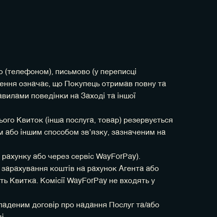
о (телефоном), письмово (у переписці
ення означає, що Покупець отримав повну та
вилами поведінки на Заході та іншої
ього Квиток (інша послуга, товар) резервується
м або іншим способом звʼязку, зазначеним на
 рахунку або через сервіс WayForPay).
 зарахування коштів на рахунок Агента або
ть Квитка. Комісії WayForPay не входять у
ладеним договір про надання Послуг та/або