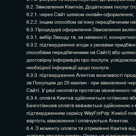
6.2. Замовлення Квитків, Додаткових послуг (т
6.2.1. через Сайт шляхом онлайн-оформлення;
6.2.2. іншим способом звʼязку передбаченим на
6.3. Процедура оформлення Замовлення включа
6.3.1. вибір Заходу та, за наявності, конкретн
6.3.2. підтвердження згоди з умовами придбанн
способами передбаченими на Сайті) або шляхом
достовірну інформацію про послуги, усвідомлює
необхідної інформації щодо послуги.
6.3.3. підтвердження Агентом можливості прода
за Покупцем до 20 хвилин - при замовленні че
Сайті. У разі несплати протягом зазначеного 
6.3.4. оплата Квитка здійснюється готівково а
Безготівкова оплата вважається здійсненою з 
підтвердженням сервісу WayForPay. Комісії пла
вартість замовлення і сплачуються Агентом.
6.4. З моменту оплати та отримання Квитка ві