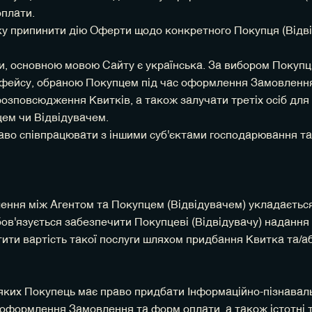
оплати.
ку припинити дію Оферти щодо конкретного Покупця (Відвід
ни, основною мовою Сайту є українська. За вибором Покуп
рфейсу, обраною Покупцем під час оформлення Замовленн
розповсюдження Квитків, а також залучати третіх осіб для
цем чи Відвідувачем.
раво співпрацювати з іншими суб'єктами господарювання та
лення між Агентом та Покупцем (Відвідувачем) укладається 
бов'язується забезпечити Покупцеві (Відвідувачу) надання
атити вартість такої послуги шляхом придбання Квитка та/а
яких Покупець має право придбати Інформаційно-пізнавальн
оформлення Замовлення та форм оплати, а також істотні т