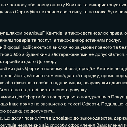
 на часткову або повну оплату Квитка та використовуєтьс
сля чого Сертифікат втрачає свою силу та не може бути ви
г шляхом реалізації Квитків, а також встановлює права, о
банням товарів та послуг, а також використанням послуг.
ронній формі, здійснюється виключно за умови повного та 
стково або з будь-якими застереженнями не допускається.
сторонами цього Договору.
мовами цієї Оферти в повному обсязі, продаж Квитків не зд
підлягають, за винятком випадків та порядку, прямо пер
бою або фізичною особою-підприємцем, розрахунки здійсн
гента на підставі виставленого рахунку.
ти умови цієї Оферти без попереднього погодження з Покуп
 якщо інше прямо не зазначено в тексті Оферти. Подальше 
овою редакцією документа.
є, що досяг повноліття відповідно до законодавства держ
Покупців незалежно від способу оформлення Замовлення (че