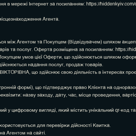
 в мережі Інтернет за посиланням: https://hiddenkyiv.com/o
місцезнаходження Агента.
ється між Агентом та Покупцем (Відвідувачем) шляхом акцеп
рів та послуг. Оферта розміщена за посиланням: https://hidd
 Покупцем умов цієї Оферти, що здійснюється шляхом офо
здійснюється надання послуг, продаж товарів.
ВІКТОРІВНА, що здійснює свою діяльність в інтересах про
ктронній формі), що підтверджує право Клієнта на одноразо
квізити: назву заходу, дату, час, місце проведення, вартість
й у цифровому вигляді, який містить унікальний qr-код та 
икористовується для перевірки дійсності Квитка.
на Агентом на сайті.