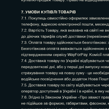
купівлю-продаж товару. Право на відвідування 
7. УМОВИ КУПІВЛІ ТОВАРІВ
7.1. Покупець самостійно оформлює замовлення
телефону, адресою електронної пошти, месенд
7.2. Вартість Товару, яка вказана на сайті не
до діючих тарифів служб доставки (перевізникі
7.3. Оплата товару здійснюється безготівково:
Безготівкова оплата вважається здійсненою з 
підтвердженням сервісу WayForPay. Комісії пла
7.4. Доставка товару по Україні відбувається 
передсвяткові дні, або у перші дні випуску нов
страхування товару на повну суму - це необхід
водійське посвідчення або додаток Нова Пошт
7.5. Доставка товару по світу відбувається ч
оператор доступний в Україні і в країні, в як
7.6. Згідно із Законом України «Про захист пр
не підійшов за формою, габаритами, фасоном, 