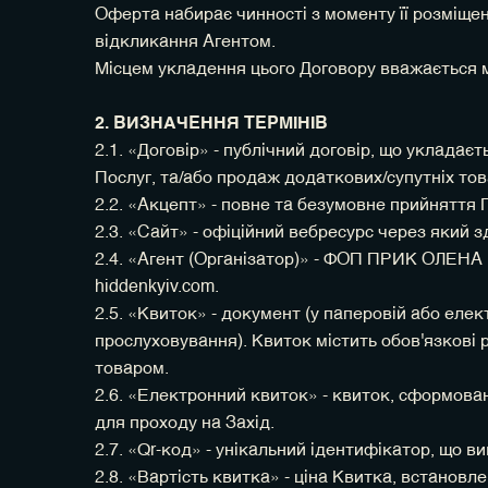
Оферта набирає чинності з моменту її розміщення
відкликання Агентом.
Місцем укладення цього Договору вважається 
2. ВИЗНАЧЕННЯ ТЕРМІНІВ
2.1. «Договір» - публічний договір, що уклада
Послуг, та/або продаж додаткових/супутніх това
2.2. «Акцепт» - повне та безумовне прийняття
2.3. «Сайт» - офіційний вебресурс через який 
2.4. «Агент (Організатор)» - ФОП ПРИК ОЛЕНА 
hiddenkyiv.com.
2.5. «Квиток» - документ (у паперовій або еле
прослуховування). Квиток містить обов'язкові ре
товаром.
2.6. «Електронний квиток» - квиток, сформовани
для проходу на Захід.
2.7. «Qr-код» - унікальний ідентифікатор, що в
2.8. «Вартість квитка» - ціна Квитка, встановле