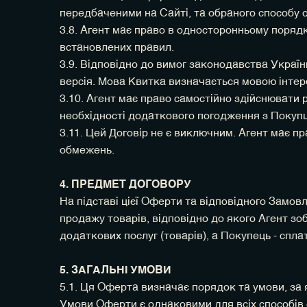
передбаченими на Сайті, та обраного способу 
3.8. Агент має право в односторонньому поряд
встановлених правил.
3.9. Відповідно до вимог законодавства Украї
версія. Мова Квитка визначається мовою інте
3.10. Агент має право самостійно здійснювати 
необхідності додаткового погодження з Покуп
3.11. Цей Договір не є виключним. Агент має п
обмежень.
4. ПРЕДМЕТ ДОГОВОРУ
На підставі цієї Оферти та відповідного Замов
продажу товарів, відповідно до якого Агент зо
додаткових послуг (товарів), а Покупець - спл
5. ЗАГАЛЬНІ УМОВИ
5.1. Ця Оферта визначає порядок та умови, за 
Умови Оферти є однаковими для всіх способів 