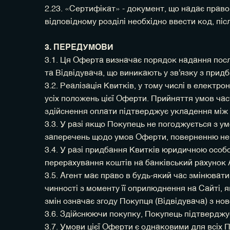
2.23. «Сертифікат» - документ, що надає право
відповідному розділі необхідно ввести код, пі
3. ПЕРЕДУМОВИ
3.1. Ця Оферта визначає порядок надання послу
та Відвідувача, що виникають у зв'язку з прид
3.2. Реалізація Квитків, у тому числі в елект
усіх положень цієї Оферти. Прийняття умов ча
здійснення оплати підтверджує укладення між 
3.3. У разі якщо Покупець не погоджується з у
заперечень щодо умов Оферти, поверненню не 
3.4. У разі придбання Квитків юридичною осо
перерахування коштів на банківський рахунок А
3.5. Агент має право в будь-який час змінюва
чинності з моменту її оприлюднення на Сайті,
змін означає згоду Покупця (Відвідувача) з н
3.6. Здійснюючи покупку, Покупець підтверджу
3.7. Умови цієї Оферти є однаковими для всіх 