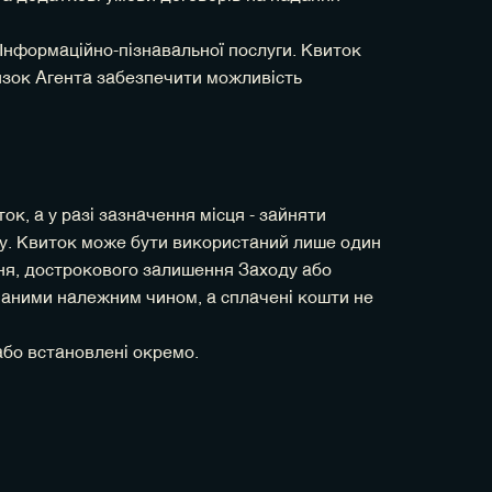
Інформаційно-пізнавальної послуги. Квиток
'язок Агента забезпечити можливість
к, а у разі зазначення місця - зайняти
оду. Квиток може бути використаний лише один
ння, дострокового залишення Заходу або
онаними належним чином, а сплачені кошти не
або встановлені окремо.