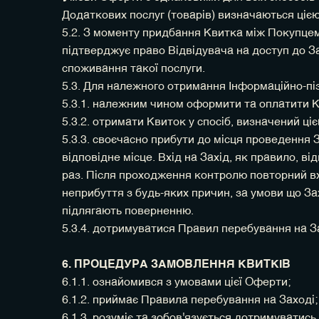
Додаткових послуг (товарів) визначаються ці
5.2. З моменту придбання Квитка між Покупцем
підтверджує право Відвідувача на доступ до За
споживання такої послуги.
5.3. Для належного отримання Інформаційно-пі
5.3.1. належним чином оформити та оплатити К
5.3.2. отримати Квиток у спосіб, визначений ц
5.3.3. своєчасно прибути до місця проведення З
відповідне місце. Вхід на Захід, як правило, 
раз. Після проходження контролю повторний вх
неприбуття з будь-яких причин, за умови що З
підлягають поверненню.
5.3.4. дотримуватися Правил перебування на За
6. ПРОЦЕДУРА ЗАМОВЛЕННЯ КВИТКІВ
6.1.1. ознайомився з умовами цієї Оферти;
6.1.2. приймає Правила перебування на Заході;
6.1.3. розуміє та зобов'язується дотримуватись 