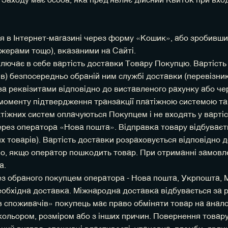
Заходу має особа, яка пред'являє дійсний Квиток при вход
 в Інтернет-магазині через форму «Кошик», або зробивши
жерами тощо), вказаними на Сайті.
 включає в себе вартість доставки Товару Покупцю. Вартіс
в) безпосередньо обраній ним службі доставки (перевізник
 за реквізитами відповідно до виставленого рахунку або че
моменту підтвердження транзакції платіжною системою та
тіжних систем оплачуються Покупцем і не входять у вартіс
через оператора «Нова пошта». Відправка товару відбуваєт
их товарів). Вартість доставки розраховується відповідно 
но, якщо оператор пошкодить товар. При отриманні замовле
а.
ерез обраного покупцем оператора - Нова пошта, Укрпошта,
у необхідна доставка. Міжнародна доставка відбувається за
ав споживачів» покупець має право обміняти товар на анал
кольором, розміром або з інших причин. Повернення товару