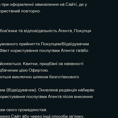
я при оформленні замовлення на Сайті, де у
користаний повторно.
бов'язки та відповідальність Агента, Покупця
безумовного прийняття Покупцем/Відвідувачем
 Факт користування послугами Агента та/або
ійснюється. Квитки, придбані за наявності
едбачених цією Офертою.
юються виключно шляхом безготівкового
цем (Відвідувачем). Оновлена редакція набирає
користування послугами Агента після внесення
ави свого громадянства.
рез Сайт або через інші способи звʼязку,