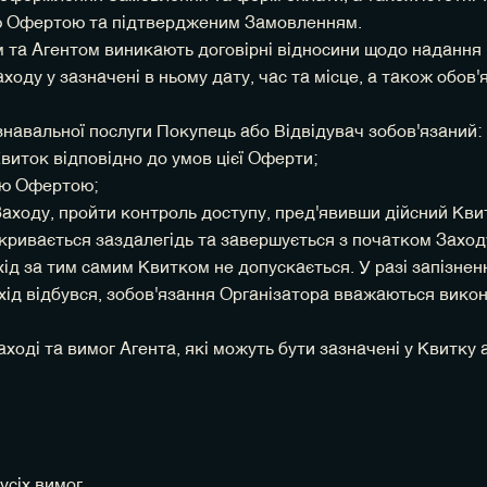
єю Офертою та підтвердженим Замовленням.
 та Агентом виникають договірні відносини щодо надання 
ходу у зазначені в ньому дату, час та місце, а також обов
знавальної послуги Покупець або Відвідувач зобов'язаний:
виток відповідно до умов цієї Оферти;
ією Офертою;
аходу, пройти контроль доступу, пред'явивши дійсний Квито
відкривається заздалегідь та завершується з початком Зах
ід за тим самим Квитком не допускається. У разі запізне
ахід відбувся, зобов'язання Організатора вважаються вик
ході та вимог Агента, які можуть бути зазначені у Квитку 
усіх вимог.