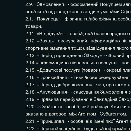
2.9. «Замовлення» - оформлений Покупцем запит
оплати та підтвердження згоди з умовами Офе
2.1. «Покупець» - фізична та/або фізична особ
товари.
2.11. «Відвідувач» - особа, яка безпосередньо в
2.12. «Захід» - екскурсійний, інформаційно-пізн
спортивне змагання тощо), відвідування якого 
2.13. «Період проведення Заходу» - часовий пр
2.14 «Інформаційно-пізнавальна послуга» - посл
2.15. «Додаткові послуги (товари)» - окремі пл
2.16. «Бронювання» - тимчасове резервування
2.17. «Період дії бронювання» - час, протягом
2.18. «Анулювання» - скасування Замовлення 
2.19. «Правила перебування в Закладі/на Заход
2.20. «Субагент» - особа, яка реалізує Квитки 
вказано в договорі між Агентом і Субагентом.
2.21. «Принципал» - особа, від імені якої Агент
2.22. «Персональні дані» - будь-яка інформаці