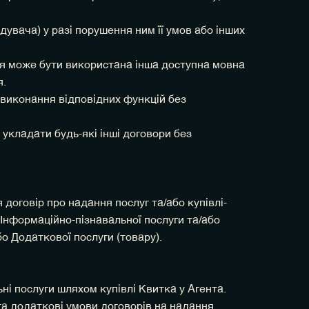
увача) у разі порушення ним її умов або інших
ця може бути використана інша доступна мовна
я.
 виконання відповідних функцій без
 укладати будь-які інші договори без
договір про надання послуг та/або купівлі-
 Інформаційно-пізнавальної послуги та/або
бо Додаткової послуги (товару).
і послуги шляхом купівлі Квитка у Агента.
а додаткові умови договорів на надання