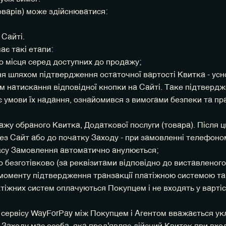
оварів) може здійснюватися:
 Сайті.
є такі етапи:
ого місця серед доступних до продажу;
я шляхом підтвердження остаточної вартості Квитка - усн
 натискання відповідної кнопки на Сайті. Таке підтвердж
 умови їх надання, ознайомився з вимогами безпеки та пра
жу обраного Квитка, Додаткової послуги (товара). Після ц
рез Сайт або до початку Заходу - при замовленні телефоно
часу Замовлення автоматично анулюється;
бо безготівково (за реквізитами відповідно до виставленого
моменту підтвердження транзакції платіжною системою та
тіжних систем оплачуються Покупцем і не входять у вартіс
д сервісу WayForPay між Покупцем і Агентом вважається ук