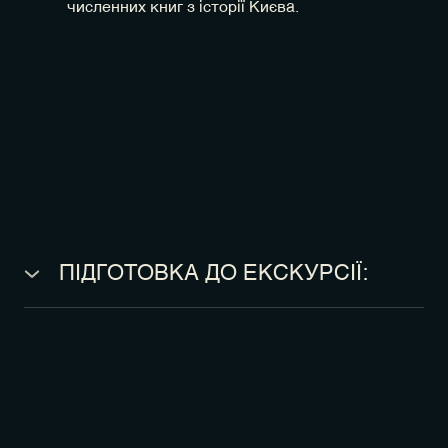
численних книг з історії Києва.
ПІДГОТОВКА ДО ЕКСКУРСІЇ:
● екскурсія НЕ є екстремальною, проте враховуйте
протяжність маршруту;
● необхідний одяг та взуття зручні для прогулянки
містом;