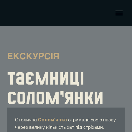
ЕКСКУРСІЯ
Таємниці
Солом'янки
Столична
Солом'янка
отримала свою назву
через велику кількість хат під стріхами.