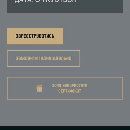
ДАТА: ОЧІКУЄТЬСЯ
зареєструватись
замовити індивідуально
хочу використати
сертифікат