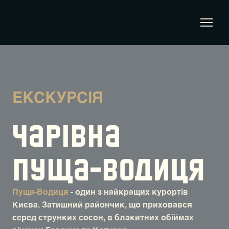
ЕКСКУРСІЯ
ЧАРІВНА
ПУЩА-ВОДИЦЯ
Пуща-Водиця
- один з найкращих курортів
Києва. Затишний райончик, що приховався
серед струнких сосон, в блакитних обіймах