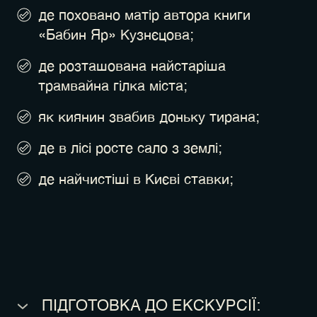
де поховано матір автора книги
«Бабин Яр» Кузнєцова;
де розташована найстаріша
трамвайна гілка міста;
як киянин звабив доньку тирана;
де в лісі росте сало з землі;
де найчистіші в Києві ставки;
ПІДГОТОВКА ДО ЕКСКУРСІЇ: