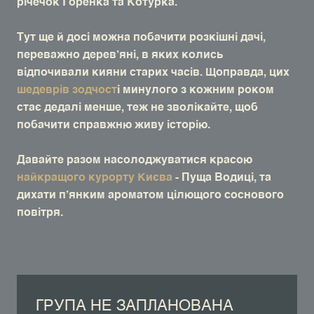
річечок Горенка та Котурка.
Тут ще й досі можна побачити розкішні дачі,
переважно деревʼяні, в яких колись
відпочивали кияни старих часів. Щоправда, цих
шедеврів зодчост
і минулого з кожним роком
стає дедалі менше, теж не зволікайте, щоб
побачити справжню живу історію.
Давайте разом насолоджуватися красою
найкращого курорту Києва
- Пуща Водиці, та
дихати пʼянким ароматом цілющого соснового
повітря.
ГРУПА НЕ ЗАПЛАНОВАНА