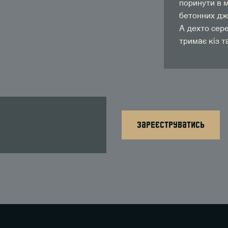
поринути в м
бетонних дж
А дехто сер
тримає кіз т
зареєструватись