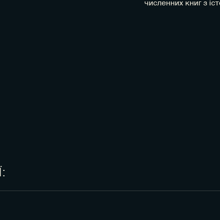
численних книг з іст
:
уйте протяжність маршруту;
м;
нки містом;