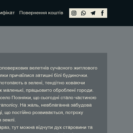
ифікат
Повернення коштів
оповерхових велетнів сучасного житлового
ки причаїлися затишні білі будиночки.
потопають в зелені, тендітно ховаючи
ж маленькі, працьовито оброблені городи.
 село Позняки, що сьогодні стало частиною
гаполісу. На жаль, невблаганна забудова
і, що постійно розвивається, потроху
з землі.
араз, тут можна відчути дух старовини та