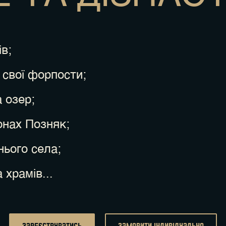
в;
 свої форпости;
 озер;
онах Позняк;
ього села;
 храмів...
Зареєструватись
замовити індивідуально