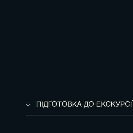
ПІДГОТОВКА ДО ЕКСКУРСІЇ
● екскурсія НЕ є екстремальною, проте врахов
● загальна протяжність маршруту близько 7-х к
● необхідний одяг та взуття зручні для прогуля