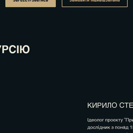
УРСІЮ
КИРИЛО СТ
Ідеолог проєкту “При
дослідник з понад 1