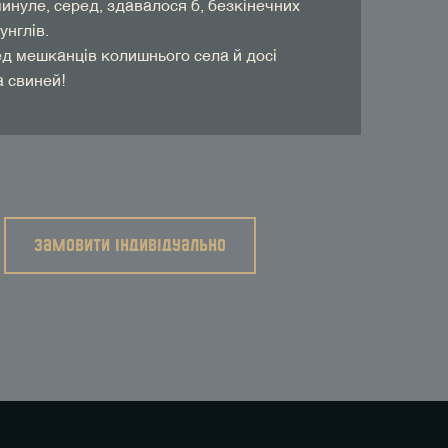
инуле, серед, здавалося б, безкінечних
унглів.
ед мешканців колишнього села й досі
а свиней!
замовити індивідуально