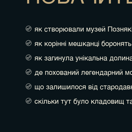
як створювали музей Познякі
як корінні мешканці боронять
як загинула унікальна долина
де похований легендарний м
що залишилося від стародавн
cкільки тут було кладовищ та