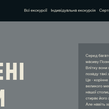
Всі екскурсії
Індивідуальна екскурсія
Серт
Серед багат
НІ
масиву Позня
Влітку вони 
позаду такі 
Це - корінне
И
великого ме
нашої столиц
стирає його 
Але навіть з