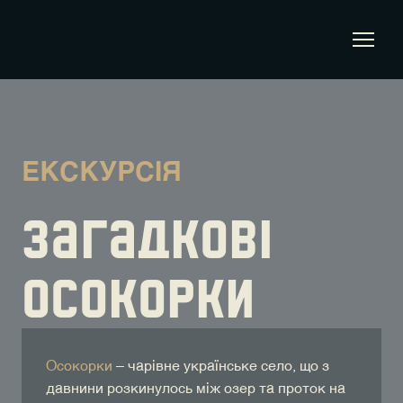
ЕКСКУРСІЯ
загадкові
осокорки
Осокорки
– чарівне українське село, що з
давнини розкинулось між озер та проток на