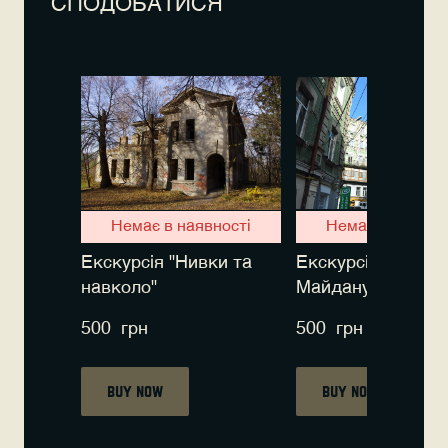
СПОДОБАТИСЯ
Немає в наявності
Немає в наявно
Екскурсія "Нивки та
Екскурсія "Двори
навколо"
Майдану"
500  грн
500  грн
Buy now
Buy now