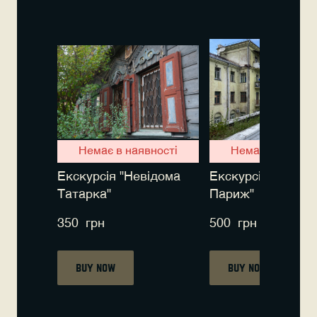
Немає в наявності
Немає в наявно
Екскурсія "Невідома
Екскурсія "Київсь
Татарка"
Париж"
350  грн
500  грн
Buy now
Buy now