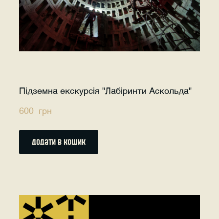
Підземна екскурсія "Лабіринти Аскольда"
600  грн
додати в кошик