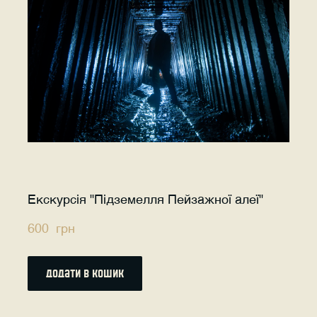
Екскурсія "Підземелля Пейзажної алеї"
600  грн
додати в кошик