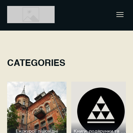
CATEGORIES
Екскурсії пішохідні
Книги, подарунки та Сувеніри від Прихованого Києва