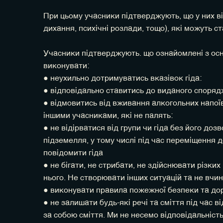
При цьому учасники підтверджують, що у них від
дихання, психічні розлади, тощо), які можуть с
Учасники підтверджують. що ознайомлені з осно
виконувати:
● неухильно дотримуватись вказівок гіда:
● відповідально ставитись до виданого споряд
● відмовитись від вживання алкогольних напоїв 
іншими учасниками, які не палять:
● не відірватися від групи чи гіда без його до
підземелля, у тому числі під час переміщення д
повідомити гіда
● не бігати, не стрибати, не здійснювати різких
нього. Не створювати інших ситуацій та не вчи
● виконувати правила пожежної безпеки та дор
● не залишати будь-які речі та сміття під час 
за собою сміття. Ми не несемо відповідальність 