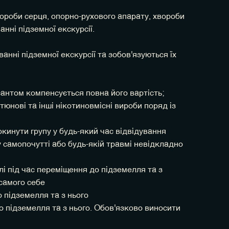
хвороби серця, опорно-рухового апарату, хвороби
нні підземної екскурсії.
нні підземної екскурсії та зобов'язуються їх
антом компенсується повна його вартість;
юнові та інші нікотиновмісні вироби поряд із
покинути групу у будь-який час відвідування
у самопочутті або будь-якій травмі невідкладно
слі під час переміщення до підземелля та з
 самого себе
 підземелля та з нього
до підземелля та з нього. Обов'язково виносити