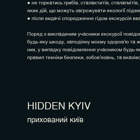
● не торкатись грибів, сталактитів, сталагміті
яких дій, що можуть загрожувати екології під
● після видачі спорядження гідом екскурсія вв
Поряд з викладеним учасники екскурсії повідомл
будь-яку шкоду, заподіяну моєму здоров'ю та жи
них, у випадку повідомлення учасником будь-я
правил техніки безпеки, зобов'язань, та вказіво
HIDDEN KYIV
прихований київ