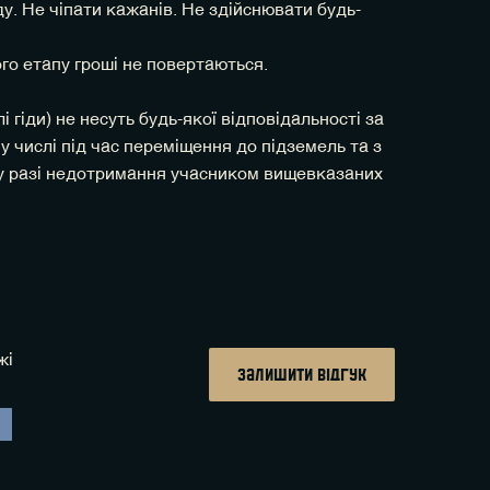
ду. Не чіпати кажанів. Не здійснювати будь-
ого етапу гроші не повертаються.
 гіди) не несуть будь-якої відповідальності за
у числі під час переміщення до підземель та з
ж у разі недотримання учасником вищевказаних
жі
залишити відгук