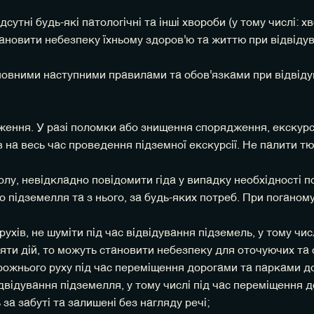
сутні будь-які патологічні та інші хвороби (у тому числі: 
тановити небезпеку їхньому здоров'ю та життю при відвідува
вними наступними правилами та обов'язками при відвідува
ження. У разі поломки або знищення спорядження, екскурс
на весь час проведення підземної екскурсії. Не палити тют
зволу, невідкладно повідомити гіда у випадку необхідності 
о підземелля та з нього, за будь-яких потреб. При поганом
 рухів, не шуміти під час відвідування підземель, у тому чи
няти дій, то можуть становити небезпеку для оточуючих та
ожнього руху під час переміщення дорогами та парками до
відвідування підземелля, у тому числі під час переміщення 
за забуті та залишені без нагляду речі;