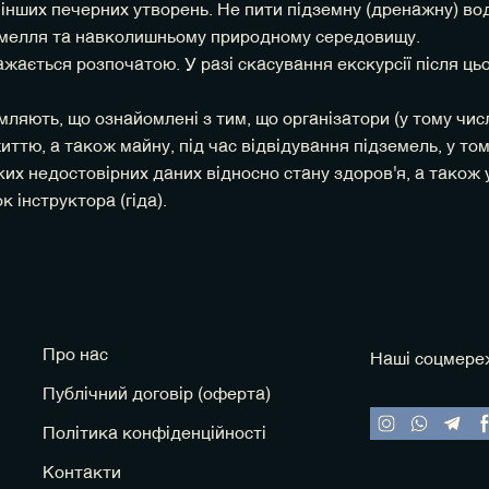
в, інших печерних утворень. Не пити підземну (дренажну) во
земелля та навколишньому природному середовищу.
ажається розпочатою. У разі скасування екскурсії після ць
яють, що ознайомлені з тим, що організатори (у тому числі
ттю, а також майну, під час відвідування підземель, у том
ких недостовірних даних відносно стану здоров'я, а тако
к інструктора (гіда).
Про нас
Наші соцмере
Публічний договір (оферта)
Політика конфіденційності
Контакти