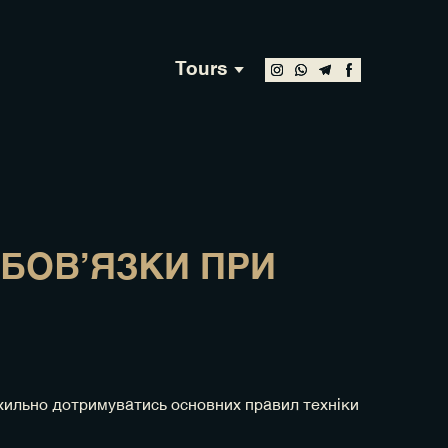
Tours
ОБОВʼЯЗКИ ПРИ
еухильно дотримуватись основних правил техніки